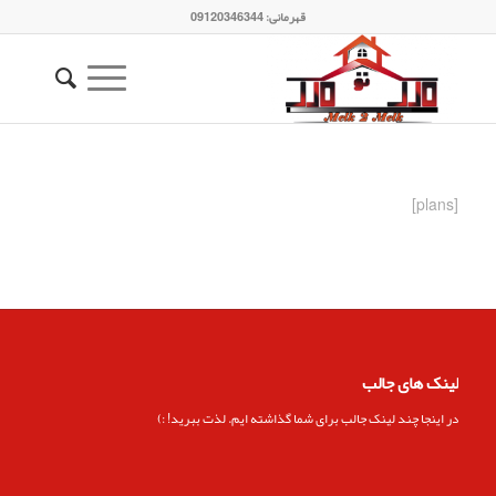
قهرمانی: 09120346344
[plans]
لینک های جالب
در اینجا چند لینک جالب برای شما گذاشته ایم. لذت ببرید! :)