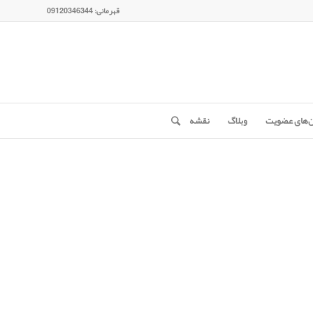
قهرمانی: 09120346344
ن‌های عضویت
وبلاگ
نقشه